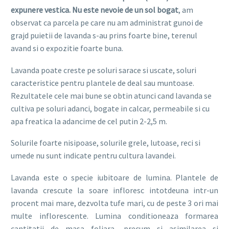
expunere vestica. Nu este nevoie de un sol bogat
, am
observat ca parcela pe care nu am administrat gunoi de
grajd puietii de lavanda s-au prins foarte bine, terenul
avand si o expozitie foarte buna.
Lavanda poate creste pe soluri sarace si uscate, soluri
caracteristice pentru plantele de deal sau muntoase.
Rezultatele cele mai bune se obtin atunci cand lavanda se
cultiva pe soluri adanci, bogate in calcar, permeabile si cu
apa freatica la adancime de cel putin 2-2,5 m.
Solurile foarte nisipoase, solurile grele, lutoase, reci si
umede nu sunt indicate pentru cultura lavandei.
Lavanda este o specie iubitoare de lumina. Plantele de
lavanda crescute la soare infloresc intotdeuna intr-un
procent mai mare, dezvolta tufe mari, cu de peste 3 ori mai
multe inflorescente. Lumina conditioneaza formarea
cantitatii de masa foliara, precum si asimilarea si