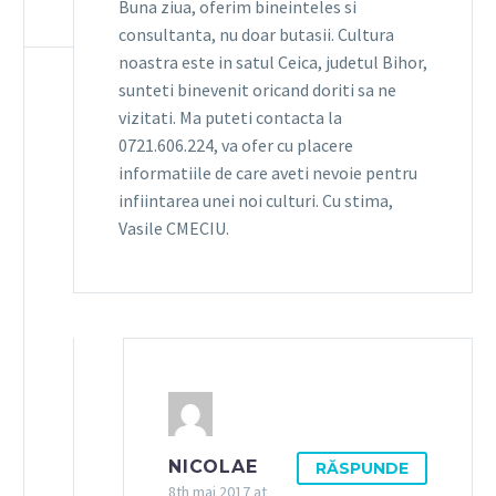
Vindem butasi de
cultura din seminte de
Buna ziua, oferim bineinteles si
5
7
lavanda Angustifolia
lavanda ?
consultanta, nu doar butasii. Cultura
22 sept. 2016
soiul Rapido
Semintele de lavanda :
noastra este in satul Ceica, judetul Bihor,
lemnificati, marimea
o alternativa ieftina si
sunteti binevenit oricand doriti sa ne
medie actuala
eficienta pentru
vizitati. Ma puteti contacta la
(incluzand radacina)
infiintara unei noi
0721.606.224, va ofer cu placere
este de 30-40 de
culturi. Avantajele si
informatiile de care aveti nevoie pentru
centimetri.
riscurile insamantarii
infiintarea unei noi culturi. Cu stima,
lavandei. Intr-un…
Vasile CMECIU.
Butasii…
NICOLAE
RĂSPUNDE
8th mai 2017 at