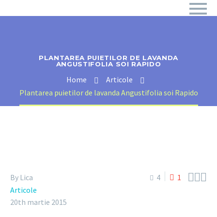
PLANTAREA PUIETILOR DE LAVANDA
ANGUSTIFOLIA SOI RAPIDO
Home
Articole
Plantarea puietilor de lavanda Angustifolia soi Rapido



By Lica
4
1
Articole
20th martie 2015