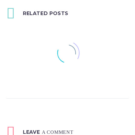
RELATED POSTS
Stupi la cultura de
lavanda Angustifolia
0
1
12 iun. 2016
LEAVE
A COMMENT