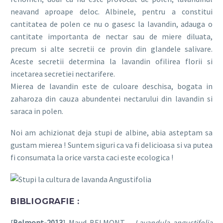
neavand aproape deloc. Albinele, pentru a constitui
cantitatea de polen ce nu o gasesc la lavandin, adauga o
cantitate importanta de nectar sau de miere diluata,
precum si alte secretii ce provin din glandele salivare.
Aceste secretii determina la lavandin ofilirea florii si
incetarea secretiei nectarifere.
Mierea de lavandin este de culoare deschisa, bogata in
zaharoza din cauza abundentei nectarului din lavandin si
saraca in polen.
Noi am achizionat deja stupi de albine, abia asteptam sa
gustam mierea ! Suntem siguri ca va fi delicioasa si va putea
fi consumata la orice varsta caci este ecologica !
BIBLIOGRAFIE :
[
Belmont-2013
] Maud BELMONT –
Lavandula angustifolia