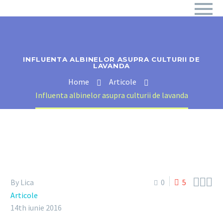
INFLUENTA ALBINELOR ASUPRA CULTURII DE
LAVANDA
Home
Articole
Influenta albinelor asupra culturii de lavanda



By Lica
0
5
Articole
14th iunie 2016