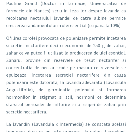
Pauline Grand (Doctor in farmacie, Universitatea de
farmacie din Nantes) scriu in teza lor despre lavanda ca
recoltarea nectarului lavandei de catre albine permite
cresterea randamentului in ulei esential (cu pana la 10%).
Ofilirea corolei provocata de polenizare permite incetarea
secretiei nectarifere deci o economie de 250 g de zahar,
zahar ce va putea fi utilizat la producerea de ulei esential.
Zaharul provine din rezervele de tesut nectarifer si
concentratia de nectar scade pe masura ce rezervele se
epuizeaza. Incetarea secretiei nectarifere din cauza
polenizarii este datorata, la lavanda adevarata (Lavandula
Angustifolia), de germinatia polenului si formarea
hormonilor in stigmat si stil, hormoni ce determina
sfarsitul perioadei de inflorire si a risipei de zahar prin
secretia nectarifera.
La lavandin (Lavandula x Intermedia) se constata acelasi
fenomen, doar ca nu este provocat de polen, lavandinul