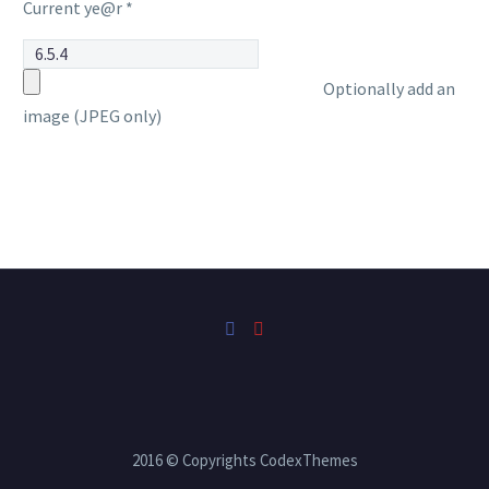
Current ye@r
*
Optionally add an
image (JPEG only)
2016 © Copyrights CodexThemes