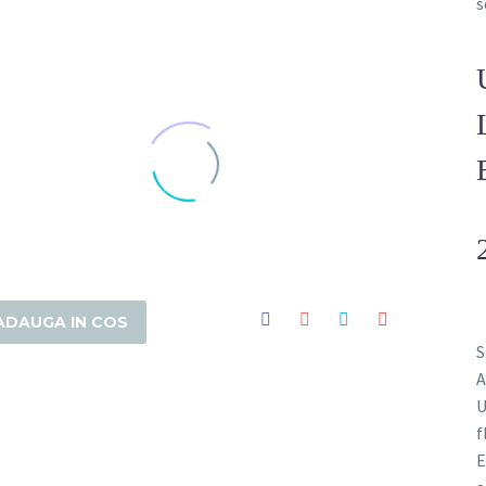
s
Seminte de lavanda Angustifolia soiul Rapido
nte de lavanda Angustifolia soi
Rapido
Seminte de lavanda Angustifolia soi Rapido
minte de lavanda Angustifolia
soiul Rapido
ADAUGA IN COS
S
Seminte de lavanda Angustifolia soiul Rapido
A
U
f
ultura si seminte de lavanda
E
Angustifolia soiul Rapido