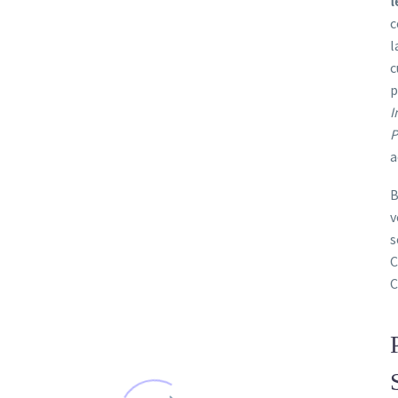
l
Rapido
c
l
c
Butasi de lavanda Angustifolia soiul Rapido
p
I
P
si de lavanda Angustifolia soiul
a
Rapido
B
 de lavanda Angustifolia soiul Rapido : straturi din pepiniera
v
lavanda de Bihor
s
C
C
si de lavanda Angustifolia soiul
Rapido
Butasi de lavanda Angustifolia soiul Rapido