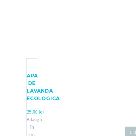
C
Ra
APA
DE
Ra
LAVANDA
ECOLOGICA
25,00
lei
Adaugă
în

coș