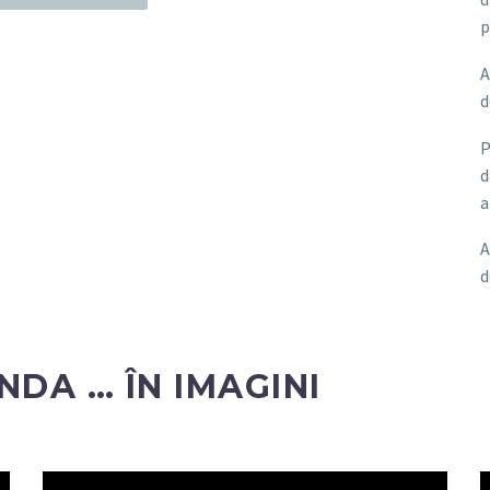
p
A
d
P
d
a
A
d
DA … ÎN IMAGINI