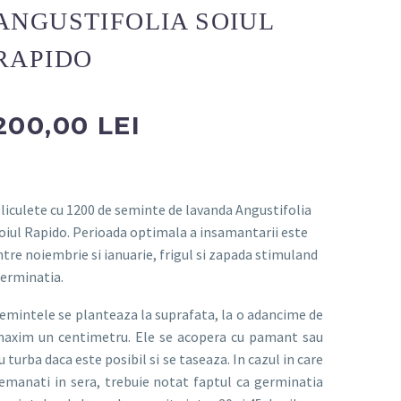
ANGUSTIFOLIA SOIUL
RAPIDO
200,00 LEI
liculete cu 1200 de seminte de lavanda Angustifolia
oiul Rapido. Perioada optimala a insamantarii este
ntre noiembrie si ianuarie, frigul si zapada stimuland
erminatia.
emintele se planteaza la suprafata, la o adancime de
axim un centimetru. Ele se acopera cu pamant sau
u turba daca este posibil si se taseaza. In cazul in care
emanati in sera, trebuie notat faptul ca germinatia