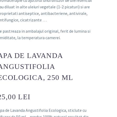
romaterapie cu ajutorul unui difuzor de ulei esential
au diluat in alte uleiuri vegetale (1-2 picaturi) si are
roprietati antiseptice, antibacteriene, antivirale,
ntifungice, cicatrizante …
e pastreaza in ambalajul original, ferit de lumina si
miditate, la temperatura camerei.
APA DE LAVANDA
ANGUSTIFOLIA
ECOLOGICA, 250 ML
25,00 LEI
pa de Lavanda Angustifolia Ecologica, sticlute cu
ifuzor de 50 ml – produs 100% natural resultat din