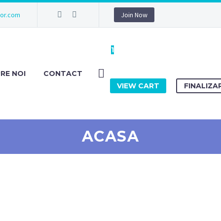
hor.com
Join Now
1
RE NOI
CONTACT
VIEW CART
FINALIZA
ACASA