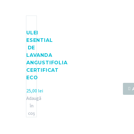
Semi
ULEI
ESENTIAL
DE
LAVANDA
ANGUSTIFOLIA
CERTIFICAT
Se
ECO

25,00
lei
Adaugă
în
coș
C