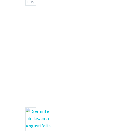
coș
Buta
Butasi
Buta