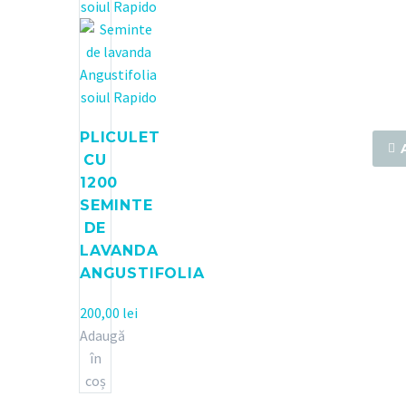
Buta
PLICULET

CU
1200
Se
Buta
SEMINTE
DE
LAVANDA
ANGUSTIFOLIA
200,00
lei
Se
Adaugă
în
coș