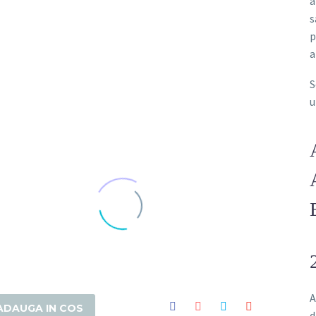
a
s
ultura si seminte de lavanda Angustifolia soiul Rapido
p
a
S
saduri de lavanda Angustifolia
u
soiul Rapido
Rasaduri de lavanda Angustifolia soiul Rapido
saduri de lavanda Angustifolia
soiul Rapido
Rasaduri de lavanda Angustifolia soiul Rapido
A
ADAUGA IN COS
d