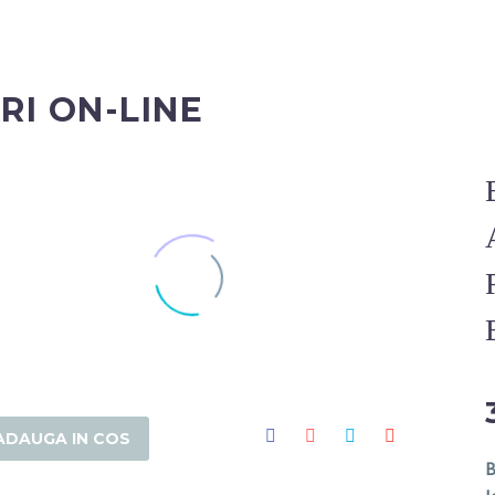
RI ON-LINE
ADAUGA IN COS
B
si de lavanda Angustifolia soiul