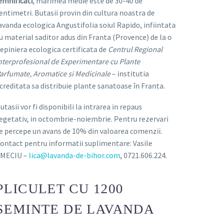
emnificati
, marimea medie este de 30-40 de
entimetri. Butasii provin din cultura noastra de
avanda ecologica Angustifolia soiul Rapido, infiintata
u material saditor adus din Franta (Provence) de la o
epiniera ecologica certificata de
Centrul Regional
nterprofesional de Experimentare cu Plante
arfumate, Aromatice si Medicinale
– institutia
creditata sa distribuie plante sanatoase în Franta.
utasii vor fi disponibili la intrarea in repaus
egetativ, in octombrie-noiembrie. Pentru rezervari
e percepe un avans de 10% din valoarea comenzii.
ontact pentru informatii suplimentare: Vasile
MECIU –
lica@lavanda-de-bihor.com
, 0721.606.224.
PLICULET CU 1200
SEMINTE DE LAVANDA